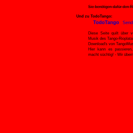
Sie benötigen dafür den R
Und zu TodoTango:
TodoTango
Send
D
iese Seite quilt über 
Musik des Tango-Rioplata
Download's von TangoMusi
Hier kann es passieren,
macht süchtig! - Wir übe