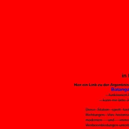
in
Hier ein Link zu der Argentini
Batang
...funktionier
...kann mir bitt
Diese Station spielt fas
Richtungen. Von histori
modernen und imme
Werbeeinbledungen unter