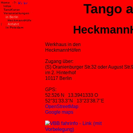
Home
-?-
Tango 
Infos
TanzKurse
>.
Veranstaltungen
in Berlin
HeckmannHöfe
|
Anfahrt
Heckmann
in Potsdam
Werkhaus in den
HeckmannHöfen
Zugang über:
(S) Oranienburger Str.32 oder August Str.
im 2. Hinterhof
10117 Berlin
GPS:
52.526 N 13.3941333 O
52°31'33.3"N 13°23'38.7"E
OpenStreetMap
Google maps