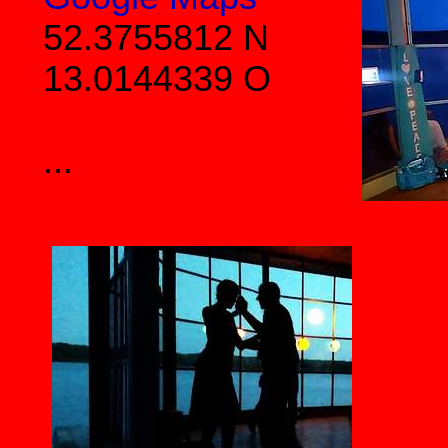
52.3755812 N
13.0144339 O
...