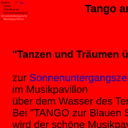
Home
-?-
Tango a
Infos
TanzKurse
>.
Veranstaltungen
Veranstaltungsorte
|
Musikpavillion
"Tanzen und Träumen 
zur
Sonnenuntergangszei
im
Musikpavillon
über dem Wasser des Tem
Bei "TANGO zur Blauen 
wird der schöne
Musikpav